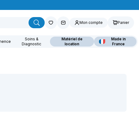
Mon compte
Panier
Soins &
Matériel de
Made in
inence
Diagnostic
location
France
ouvrez nos fauteuils
lants