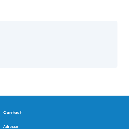
t notre matériel de
vice à la location
Contact
Adresse