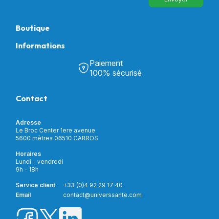
Boutique
Informations
Tous nos produits
Chambre & Salon
Paiement
Découvrir Univers Santé
Bain & Toilettes
100% sécurisé
Nos actualités
Confort & Bien-être
Contactez-nous
Assistance respiratoire
Contact
Notre catalogue
Puériculture
Nos marques
Orthopédie
Incontinence
Adresse
Mon compte
Soins & Diagnostic
Le Broc Center 1ere avenue
Livraison et paiement
5600 mètres 06510 CARROS
Aide à la mobilité
Service client
Horaires
Matériel de location
Lundi - vendredi
Nouveautés
9h - 18h
Meilleures ventes
Promotions
Service client
+33 (0)4 92 29 17 40
Prix barrés
Email
contact@universsante.com
Prix dégressifs