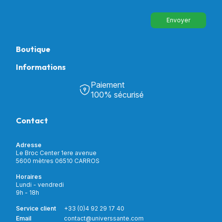
Envoyer
Boutique
Informations
Tous nos produits
Chambre & Salon
Paiement
Découvrir Univers Santé
Bain & Toilettes
100% sécurisé
Nos actualités
Confort & Bien-être
Contactez-nous
Assistance respiratoire
Contact
Notre catalogue
Puériculture
Nos marques
Orthopédie
Incontinence
Adresse
Mon compte
Soins & Diagnostic
Le Broc Center 1ere avenue
Livraison et paiement
5600 mètres 06510 CARROS
Aide à la mobilité
Service client
Horaires
Matériel de location
Lundi - vendredi
Nouveautés
9h - 18h
Meilleures ventes
Promotions
Service client
+33 (0)4 92 29 17 40
Prix barrés
Email
contact@universsante.com