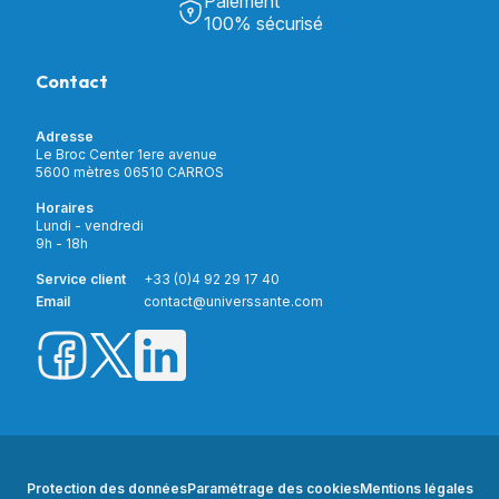
Paiement
Découvrir Univers Santé
Bain & Toilettes
100% sécurisé
Nos actualités
Confort & Bien-être
Contactez-nous
Assistance respiratoire
Contact
Notre catalogue
Puériculture
Nos marques
Orthopédie
Incontinence
Adresse
Mon compte
Soins & Diagnostic
Le Broc Center 1ere avenue
Livraison et paiement
5600 mètres 06510 CARROS
Aide à la mobilité
Service client
Horaires
Matériel de location
Lundi - vendredi
Nouveautés
9h - 18h
Meilleures ventes
Promotions
Service client
+33 (0)4 92 29 17 40
Prix barrés
Email
contact@universsante.com
Prix dégressifs
Protection des données
Paramétrage des cookies
Mentions légales