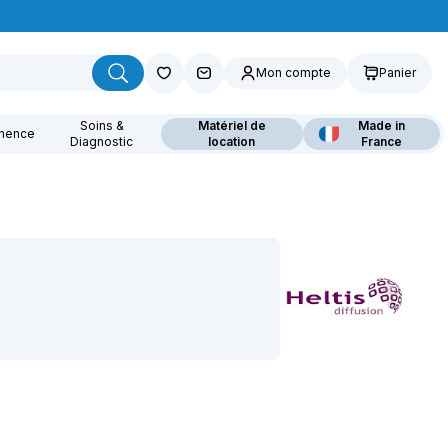
Mon compte
Panier
Soins &
Matériel de
Made in
inence
Diagnostic
location
France
ouvrez nos fauteuils
lants