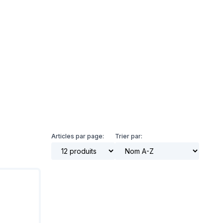
t notre matériel de
vice à la location
Articles par page:
Trier par: