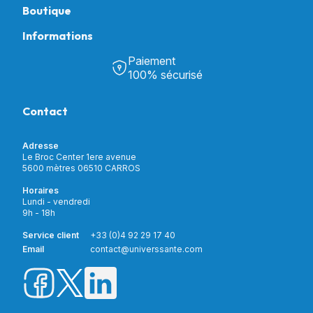
Boutique
Informations
Tous nos produits
Chambre & Salon
Paiement
Découvrir Univers Santé
Bain & Toilettes
100% sécurisé
Nos actualités
Confort & Bien-être
Contactez-nous
Assistance respiratoire
Contact
Notre catalogue
Puériculture
Nos marques
Orthopédie
Incontinence
Adresse
Mon compte
Soins & Diagnostic
Le Broc Center 1ere avenue
Livraison et paiement
5600 mètres 06510 CARROS
Aide à la mobilité
Service client
Horaires
Matériel de location
Lundi - vendredi
Nouveautés
9h - 18h
Meilleures ventes
Promotions
Service client
+33 (0)4 92 29 17 40
Prix barrés
Email
contact@universsante.com
Prix dégressifs