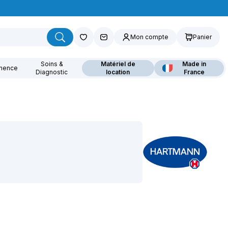
Mon compte
Panier
Soins &
Matériel de
Made in
inence
Diagnostic
location
France
ouvrez nos fauteuils
lants