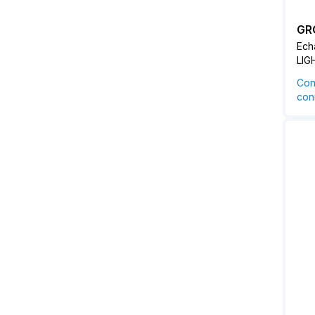
GR
Ech
LIG
Con
conn