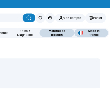
Mon compte
Panier
Soins &
Matériel de
Made in
inence
Diagnostic
location
France
ouvrez nos fauteuils
lants