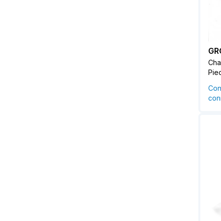
GR
Cha
Pie
Con
conn