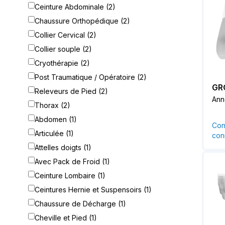
Ceinture Abdominale (2)
Chaussure Orthopédique (2)
Collier Cervical (2)
Collier souple (2)
Cryothérapie (2)
Post Traumatique / Opératoire (2)
GR
Releveurs de Pied (2)
Ann
Thorax (2)
Abdomen (1)
Con
Articulée (1)
conn
Attelles doigts (1)
Avec Pack de Froid (1)
Ceinture Lombaire (1)
Ceintures Hernie et Suspensoirs (1)
Chaussure de Décharge (1)
Cheville et Pied (1)