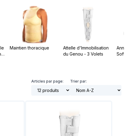
t notre matériel de
vice à la location
le
Maintien thoracique
Attelle d'Immobilisation
Anneaux C
ble
du Genou - 3 Volets
Soft
Articles par page:
Trier par: