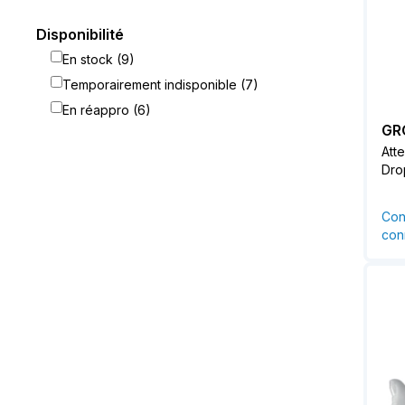
Disponibilité
En stock (9)
Temporairement indisponible (7)
En réappro (6)
GR
Atte
Dro
Con
conn