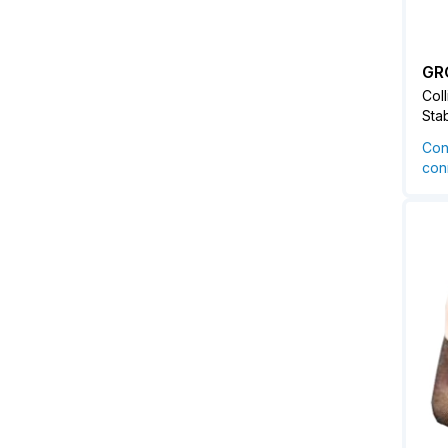
GR
Coll
Sta
Con
conn