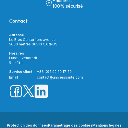
Paiement
Découvrir Univers Santé
Bain & Toilettes
100% sécurisé
Nos actualités
Confort & Bien-être
Contactez-nous
Assistance respiratoire
Contact
Notre catalogue
Puériculture
Nos marques
Orthopédie
Incontinence
Adresse
Mon compte
Soins & Diagnostic
Le Broc Center 1ere avenue
Livraison et paiement
5600 mètres 06510 CARROS
Aide à la mobilité
Service client
Horaires
Matériel de location
Lundi - vendredi
Nouveautés
9h - 18h
Meilleures ventes
Promotions
Service client
+33 (0)4 92 29 17 40
Prix barrés
Email
contact@universsante.com
Prix dégressifs
Protection des données
Paramétrage des cookies
Mentions légales