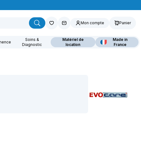
Mon compte
Panier
Soins &
Matériel de
Made in
inence
Diagnostic
location
France
ouvrez nos fauteuils
lants