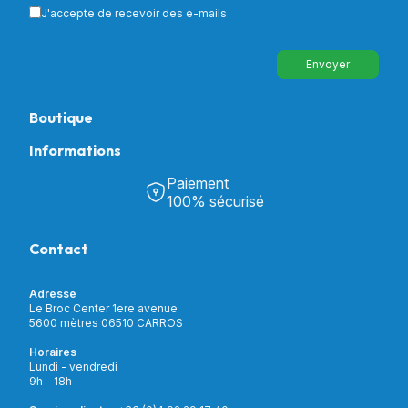
J'accepte de recevoir des e-mails
Envoyer
Boutique
Informations
Tous nos produits
Chambre & Salon
Paiement
Découvrir Univers Santé
Bain & Toilettes
100% sécurisé
Nos actualités
Confort & Bien-être
Contactez-nous
Assistance respiratoire
Contact
Notre catalogue
Puériculture
Nos marques
Orthopédie
Incontinence
Adresse
Mon compte
Soins & Diagnostic
Le Broc Center 1ere avenue
Livraison et paiement
5600 mètres 06510 CARROS
Aide à la mobilité
Service client
Horaires
Matériel de location
Lundi - vendredi
Nouveautés
9h - 18h
Meilleures ventes