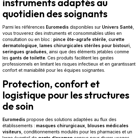
instruments adaptés au
quotidien des soignants
Parmi les références
Euromedis
disponibles sur
Univers Santé
,
vous trouverez des instruments et consommables utiles en
consultation ou en bloc :
pince ôte-agrafe stérile
,
curette
dermatologique
,
lames chirurgicales stériles pour bistouri
,
seringues graduées
, ainsi que des éléments jetables comme
les
gants de toilette
. Ces produits facilitent les gestes
professionnels en limitant les risques infectieux et en garantissant
confort et maniabilité pour les équipes soignantes.
Protection, confort et
logistique pour les structures
de soin
Euromedis
propose des solutions adaptées au flux des
établissements :
masques chirurgicaux
,
blouses médicales
visiteurs
, conditionnements modulés pour les pharmacies et un
large éventail de
gants d’examen
conçus pour divers usages