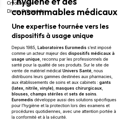
l’hygiène et des
Cryothérapie
consommables médicaux
Divers Orthopédie
Une expertise tournée vers les
dispositifs à usage unique
Depuis 1985,
Laboratoires Euromedis
s’est imposé
comme un acteur majeur des
dispositifs médicaux à
usage unique
, reconnu par les professionnels de
santé pour la qualité de ses produits. Sur le site de
vente de matériel médical
Univers Santé
, nous
distribuons leurs gammes destinées aux pharmacies,
aux établissements de soins et aux cabinets :
gants
(latex, nitrile, vinyle)
,
masques chirurgicaux
,
blouses
,
champs stériles
et
sets de soins
.
Euromedis
développe aussi des solutions spécifiques
pour l’hygiène et la protection lors des examens et
procédures quotidiennes, avec une attention portée à
la conformité et à la sécurité.