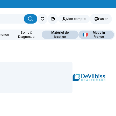
Mon compte
Panier
Soins &
Matériel de
Made in
inence
Diagnostic
location
France
ouvrez nos fauteuils
lants