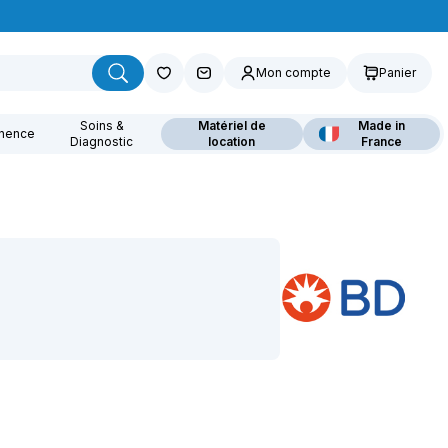
Mon compte
Panier
Soins &
Matériel de
Made in
inence
Diagnostic
location
France
ouvrez nos fauteuils
lants