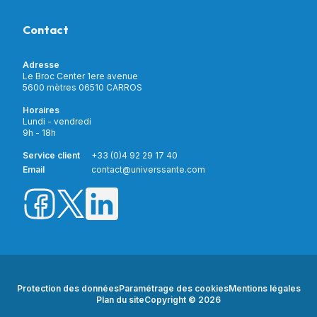
Nos actualités
Confort & Bien-être
Contactez-nous
Assistance respiratoire
Contact
Notre catalogue
Puériculture
Nos marques
Orthopédie
Incontinence
Adresse
Mon compte
Soins & Diagnostic
Le Broc Center 1ere avenue
Livraison et paiement
5600 mètres 06510 CARROS
Aide à la mobilité
Service client
Horaires
Matériel de location
Lundi - vendredi
Nouveautés
9h - 18h
Meilleures ventes
Promotions
Service client
+33 (0)4 92 29 17 40
Prix barrés
Email
contact@universsante.com
Prix dégressifs
Protection des données
Paramétrage des cookies
Mentions légales
Plan du site
Copyright © 2026