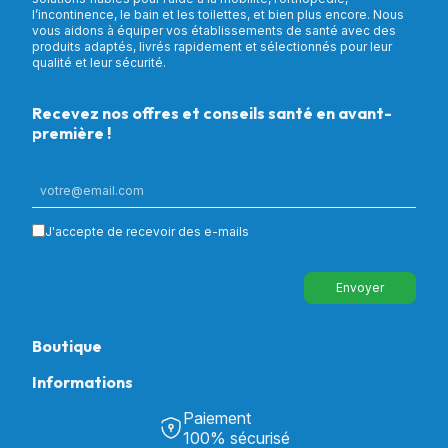
l’incontinence, le bain et les toilettes, et bien plus encore. Nous
vous aidons à équiper vos établissements de santé avec des
produits adaptés, livrés rapidement et sélectionnés pour leur
qualité et leur sécurité.
Recevez nos offres et conseils santé en avant-
première !
J'accepte de recevoir des e-mails
Envoyer
Boutique
Informations
Tous nos produits
Chambre & Salon
Paiement
Découvrir Univers Santé
Bain & Toilettes
100% sécurisé