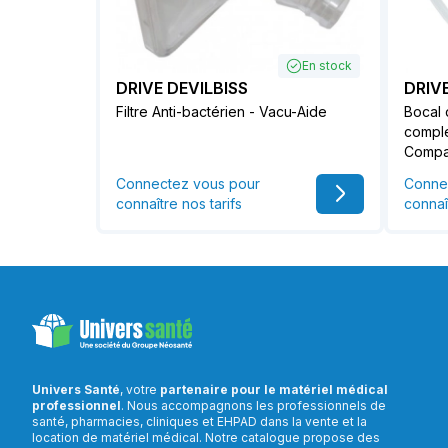
En stock
DRIVE DEVILBISS
DRIVE
Filtre Anti-bactérien - Vacu-Aide
Bocal 
comple
Compa
Connectez vous pour
Conne
connaître nos tarifs
connaî
Univers Santé
, votre
partenaire pour le matériel médical
professionnel
. Nous accompagnons les professionnels de
santé, pharmacies, cliniques et EHPAD dans la vente et la
location de matériel médical. Notre catalogue propose des