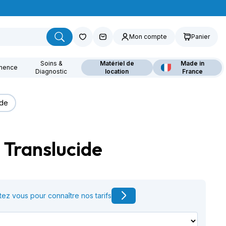
Mon compte
Panier
Soins &
Matériel de
Made in
inence
Diagnostic
location
France
ide
 Translucide
ouvrez nos fauteuils
lants
ez vous pour connaître nos tarifs