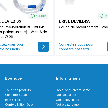
En stock
En
 DEVILBISS
DRIVE DEVILBISS
de Récupération 800 ml (Kit
Coude de raccordement - Vac
t patient unique) - Vacu-Aide
ct 7305
ctez vous pour
Connectez vous pour
tre nos tarifs
connaître nos tarifs
Boutique
Informations
Tous nos produits
Découvrir Univers Santé
Chambre & Salon
Nos actualités
Bain & Toilettes
Contactez-nous
Confort & Bien-être
Notre catalogue