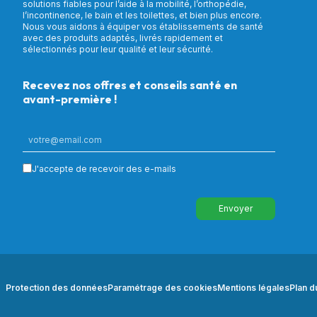
solutions fiables pour l’aide à la mobilité, l’orthopédie,
l’incontinence, le bain et les toilettes, et bien plus encore.
Nous vous aidons à équiper vos établissements de santé
avec des produits adaptés, livrés rapidement et
sélectionnés pour leur qualité et leur sécurité.
Recevez nos offres et conseils santé en
avant-première !
J'accepte de recevoir des e-mails
Envoyer
Protection des données
Paramétrage des cookies
Mentions légales
Plan d