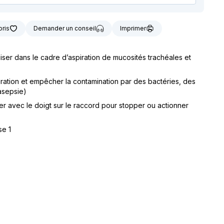
t notre matériel de
vice à la location
oris
Demander un conseil
Imprimer
iliser dans le cadre d’aspiration de mucosités trachéales et
piration et empêcher la contamination par des bactéries, des
asepsie)
uyer avec le doigt sur le raccord pour stopper ou actionner
se 1