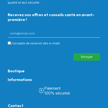
qualité et leur sécurité.
Recevez nos offres et conseils santé en avant-
première !
J'accepte de recevoir des e-mails
Envoyer
Boutique
Informations
Tous nos produits
Chambre & Salon
Paiement
Découvrir Univers Santé
Bain & Toilettes
100% sécurisé
Nos actualités
Confort & Bien-être
Contactez-nous
Assistance respiratoire
Contact
Notre catalogue
Puériculture