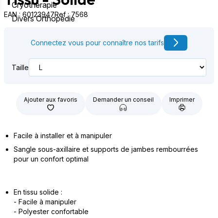
Cryothérapie
EAN : 60123947
Ref : 7568
Divers Orthopédie
Connectez vous pour connaître nos tarifs
Taille
Ajouter aux favoris
Demander un conseil
Imprimer
Facile à installer et à manipuler
Sangle sous-axillaire et supports de jambes rembourrées
pour un confort optimal
En tissu solide :
- Facile à manipuler
- Polyester confortable