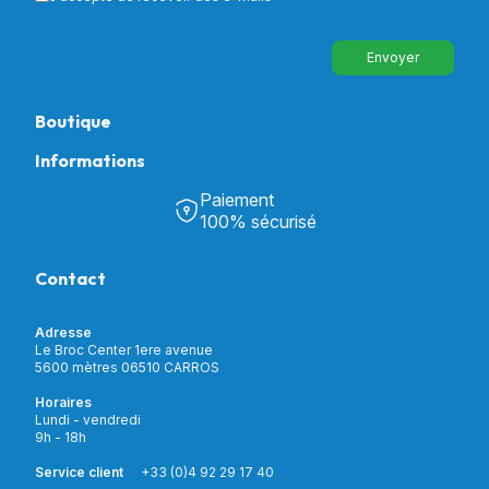
Envoyer
Boutique
Informations
Tous nos produits
Chambre & Salon
Paiement
Découvrir Univers Santé
Bain & Toilettes
100% sécurisé
Nos actualités
Confort & Bien-être
Contactez-nous
Assistance respiratoire
Contact
Notre catalogue
Puériculture
Nos marques
Orthopédie
Incontinence
Adresse
Mon compte
Soins & Diagnostic
Le Broc Center 1ere avenue
Livraison et paiement
5600 mètres 06510 CARROS
Aide à la mobilité
Service client
Horaires
Matériel de location
Lundi - vendredi
Nouveautés
9h - 18h
Meilleures ventes
Promotions
Service client
+33 (0)4 92 29 17 40