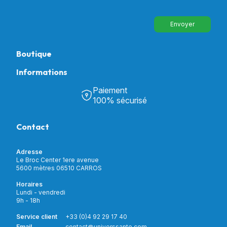
Envoyer
Boutique
Informations
Tous nos produits
Chambre & Salon
Paiement
Découvrir Univers Santé
Bain & Toilettes
100% sécurisé
Nos actualités
Confort & Bien-être
Contactez-nous
Assistance respiratoire
Contact
Notre catalogue
Puériculture
Nos marques
Orthopédie
Incontinence
Adresse
Mon compte
Soins & Diagnostic
Le Broc Center 1ere avenue
Livraison et paiement
5600 mètres 06510 CARROS
Aide à la mobilité
Service client
Horaires
Matériel de location
Lundi - vendredi
Nouveautés
9h - 18h
Meilleures ventes
Promotions
Service client
+33 (0)4 92 29 17 40
Prix barrés
Email
contact@universsante.com