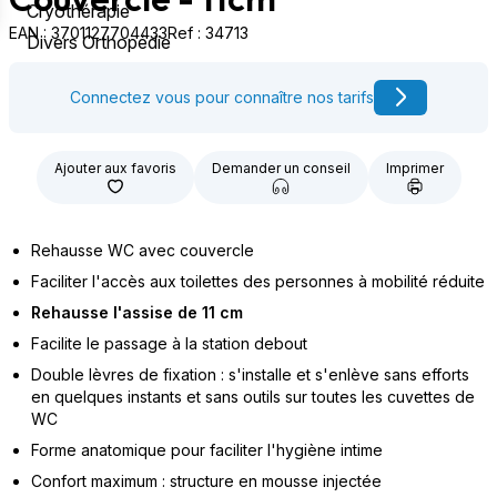
Cryothérapie
EAN : 3701127704433
Ref : 34713
Divers Orthopédie
Connectez vous pour connaître nos tarifs
Ajouter aux favoris
Demander un conseil
Imprimer
Rehausse WC avec couvercle
Faciliter l'accès aux toilettes des personnes à mobilité réduite
Rehausse l'assise de 11 cm
Facilite le passage à la station debout
Double lèvres de fixation : s'installe et s'enlève sans efforts
en quelques instants et sans outils sur toutes les cuvettes de
WC
Forme anatomique pour faciliter l'hygiène intime
Confort maximum : structure en mousse injectée