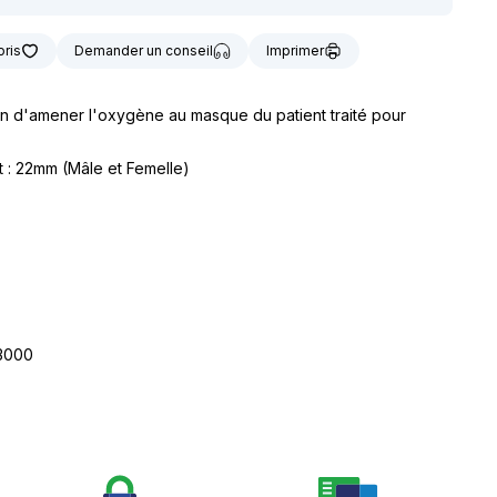
t notre matériel de
vice à la location
oris
Demander un conseil
Imprimer
n d'amener l'oxygène au masque du patient traité pour
: 22mm (Mâle et Femelle)
63000