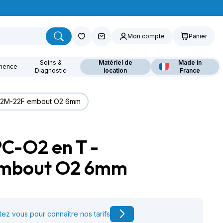
Mon compte
Panier
Soins &
Matériel de
Made in
inence
Diagnostic
location
France
22M-22F embout O2 6mm
C-O2 en T -
ouvrez nos fauteuils
lants
mbout O2 6mm
ez vous pour connaître nos tarifs