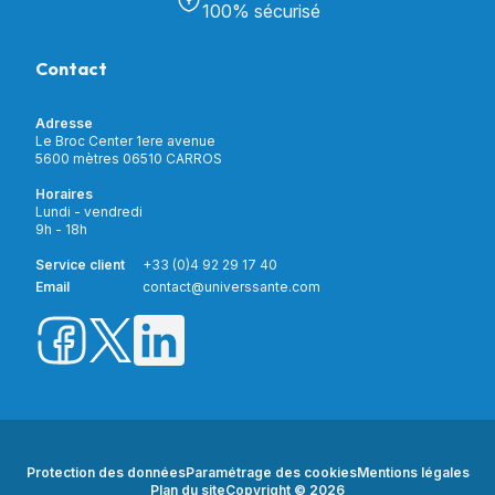
Découvrir Univers Santé
Bain & Toilettes
100% sécurisé
Nos actualités
Confort & Bien-être
Contactez-nous
Assistance respiratoire
Contact
Notre catalogue
Puériculture
Nos marques
Orthopédie
Incontinence
Adresse
Mon compte
Soins & Diagnostic
Le Broc Center 1ere avenue
Livraison et paiement
5600 mètres 06510 CARROS
Aide à la mobilité
Service client
Horaires
Matériel de location
Lundi - vendredi
Nouveautés
9h - 18h
Meilleures ventes
Promotions
Service client
+33 (0)4 92 29 17 40
Prix barrés
Email
contact@universsante.com
Prix dégressifs
Protection des données
Paramétrage des cookies
Mentions légales
Plan du site
Copyright © 2026