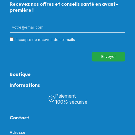
Recevez nos offres et conseils santé en avant-
première !
J'accepte de recevoir des e-mails
Envoyer
Boutique
Informations
Tous nos produits
Chambre & Salon
Paiement
Découvrir Univers Santé
Bain & Toilettes
100% sécurisé
Nos actualités
Confort & Bien-être
Contactez-nous
Assistance respiratoire
Contact
Notre catalogue
Puériculture
Nos marques
Orthopédie
Incontinence
Adresse
Mon compte