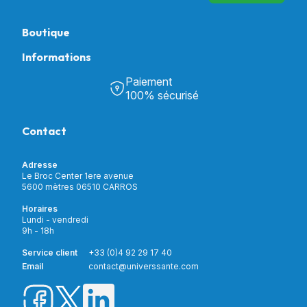
Boutique
Informations
Tous nos produits
Chambre & Salon
Paiement
Découvrir Univers Santé
Bain & Toilettes
100% sécurisé
Nos actualités
Confort & Bien-être
Contactez-nous
Assistance respiratoire
Contact
Notre catalogue
Puériculture
Nos marques
Orthopédie
Incontinence
Adresse
Mon compte
Soins & Diagnostic
Le Broc Center 1ere avenue
Livraison et paiement
5600 mètres 06510 CARROS
Aide à la mobilité
Service client
Horaires
Matériel de location
Lundi - vendredi
Nouveautés
9h - 18h
Meilleures ventes
Promotions
Service client
+33 (0)4 92 29 17 40
Prix barrés
Email
contact@universsante.com
Prix dégressifs