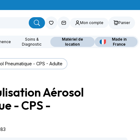
Mon compte
Panier
Soins &
Matériel de
Made in
inence
Diagnostic
location
France
sol Pneumatique - CPS - Adulte
lisation Aérosol
ouvrez nos fauteuils
lants
e - CPS -
183