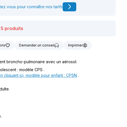
t notre matériel de
ez vous pour connaître nos tarifs
vice à la location
 5 produits
oris
Demander un conseil
Imprimer
ment broncho-pulmonaire avec un aérosol.
olescent : modèle CPS .
n cliquant ici, modèle pour enfant : CPSN
.
ulte.
.