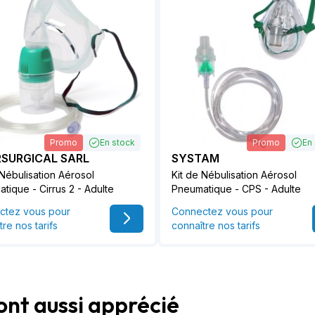
Promo
En stock
Promo
En
RSURGICAL SARL
SYSTAM
 Nébulisation Aérosol
Kit de Nébulisation Aérosol
tique - Cirrus 2 - Adulte
Pneumatique - CPS - Adulte
ctez vous pour
Connectez vous pour
tre nos tarifs
connaître nos tarifs
ont aussi apprécié