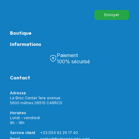
Envoyer
Boutique
Informations
Tous nos produits
Chambre & Salon
Paiement
Découvrir Univers Santé
Bain & Toilettes
100% sécurisé
Nos actualités
Confort & Bien-être
Contactez-nous
Assistance respiratoire
Contact
Notre catalogue
Puériculture
Nos marques
Orthopédie
Incontinence
Adresse
Mon compte
Soins & Diagnostic
Le Broc Center 1ere avenue
Livraison et paiement
5600 mètres 06510 CARROS
Aide à la mobilité
Service client
Horaires
Matériel de location
Lundi - vendredi
Nouveautés
9h - 18h
Meilleures ventes
Promotions
Service client
+33 (0)4 92 29 17 40
Prix barrés
Email
contact@universsante.com