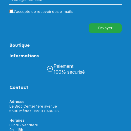
J'accepte de recevoir des e-mails
Envoyer
Boutique
Informations
Tous nos produits
Chambre & Salon
Paiement
Découvrir Univers Santé
Bain & Toilettes
100% sécurisé
Nos actualités
Confort & Bien-être
Contactez-nous
Assistance respiratoire
Contact
Notre catalogue
Puériculture
Nos marques
Orthopédie
Incontinence
Adresse
Mon compte
Soins & Diagnostic
Le Broc Center 1ere avenue
Livraison et paiement
5600 mètres 06510 CARROS
Aide à la mobilité
Service client
Horaires
Matériel de location
Lundi - vendredi
Nouveautés
9h - 18h