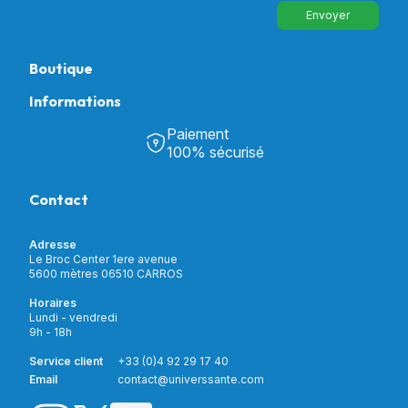
Envoyer
Boutique
Informations
Tous nos produits
Chambre & Salon
Paiement
Découvrir Univers Santé
Bain & Toilettes
100% sécurisé
Nos actualités
Confort & Bien-être
Contactez-nous
Assistance respiratoire
Contact
Notre catalogue
Puériculture
Nos marques
Orthopédie
Incontinence
Adresse
Mon compte
Soins & Diagnostic
Le Broc Center 1ere avenue
Livraison et paiement
5600 mètres 06510 CARROS
Aide à la mobilité
Service client
Horaires
Matériel de location
Lundi - vendredi
Nouveautés
9h - 18h
Meilleures ventes
Promotions
Service client
+33 (0)4 92 29 17 40
Prix barrés
Email
contact@universsante.com
Prix dégressifs