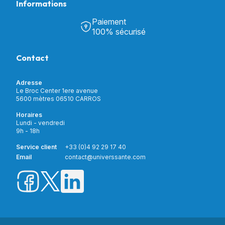
Informations
Tous nos produits
Chambre & Salon
Paiement
Découvrir Univers Santé
Bain & Toilettes
100% sécurisé
Nos actualités
Confort & Bien-être
Contactez-nous
Assistance respiratoire
Contact
Notre catalogue
Puériculture
Nos marques
Orthopédie
Incontinence
Adresse
Mon compte
Soins & Diagnostic
Le Broc Center 1ere avenue
Livraison et paiement
5600 mètres 06510 CARROS
Aide à la mobilité
Service client
Horaires
Matériel de location
Lundi - vendredi
Nouveautés
9h - 18h
Meilleures ventes
Promotions
Service client
+33 (0)4 92 29 17 40
Prix barrés
Email
contact@universsante.com
Prix dégressifs