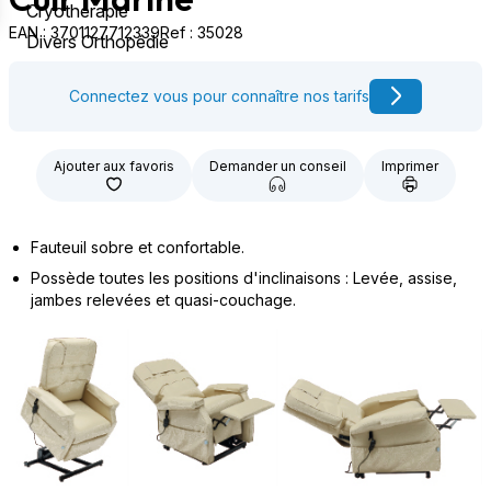
Cryothérapie
EAN : 3701127712339
Ref : 35028
Divers Orthopédie
Connectez vous pour connaître nos tarifs
Ajouter aux favoris
Demander un conseil
Imprimer
Fauteuil sobre et confortable.
Possède toutes les positions d'inclinaisons : Levée, assise,
jambes relevées et quasi-couchage.