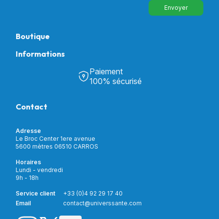
Envoyer
Boutique
Informations
Tous nos produits
Chambre & Salon
Paiement
Découvrir Univers Santé
Bain & Toilettes
100% sécurisé
Nos actualités
Confort & Bien-être
Contactez-nous
Assistance respiratoire
Contact
Notre catalogue
Puériculture
Nos marques
Orthopédie
Incontinence
Adresse
Mon compte
Soins & Diagnostic
Le Broc Center 1ere avenue
Livraison et paiement
5600 mètres 06510 CARROS
Aide à la mobilité
Service client
Horaires
Matériel de location
Lundi - vendredi
Nouveautés
9h - 18h
Meilleures ventes
Promotions
Service client
+33 (0)4 92 29 17 40
Prix barrés
Email
contact@universsante.com
Prix dégressifs