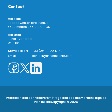
Contactez-nous
Assistance respiratoire
Contact
Notre catalogue
Puériculture
Nos marques
Orthopédie
Incontinence
Adresse
Mon compte
Soins & Diagnostic
Le Broc Center 1ere avenue
Livraison et paiement
5600 mètres 06510 CARROS
Aide à la mobilité
Service client
Horaires
Matériel de location
Lundi - vendredi
Nouveautés
9h - 18h
Meilleures ventes
Promotions
Service client
+33 (0)4 92 29 17 40
Prix barrés
Email
contact@universsante.com
Prix dégressifs
Protection des données
Paramétrage des cookies
Mentions légales
Plan du site
Copyright © 2026