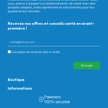
vous aidons à équiper vos établissements de santé avec des
produits adaptés, livrés rapidement et sélectionnés pour leur
qualité et leur sécurité.
Recevez nos offres et conseils santé en avant-
première !
J'accepte de recevoir des e-mails
Envoyer
Boutique
Informations
Tous nos produits
Chambre & Salon
Paiement
Découvrir Univers Santé
Bain & Toilettes
100% sécurisé
Nos actualités
Confort & Bien-être