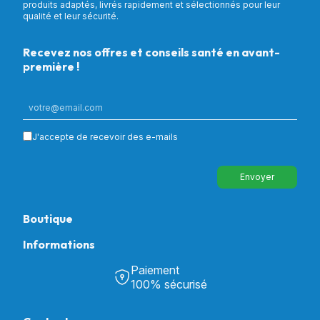
produits adaptés, livrés rapidement et sélectionnés pour leur
qualité et leur sécurité.
Recevez nos offres et conseils santé en avant-
première !
J'accepte de recevoir des e-mails
Envoyer
Boutique
Informations
Tous nos produits
Chambre & Salon
Paiement
Découvrir Univers Santé
Bain & Toilettes
100% sécurisé
Nos actualités
Confort & Bien-être
Contactez-nous
Assistance respiratoire