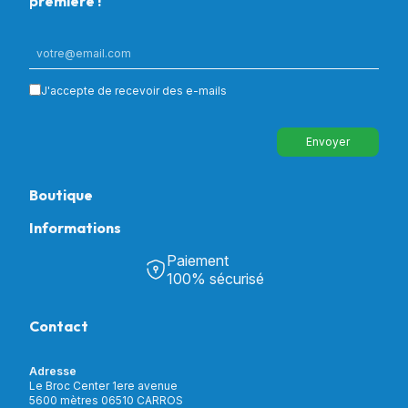
première !
J'accepte de recevoir des e-mails
Envoyer
Boutique
Informations
Tous nos produits
Chambre & Salon
Paiement
Découvrir Univers Santé
Bain & Toilettes
100% sécurisé
Nos actualités
Confort & Bien-être
Contactez-nous
Assistance respiratoire
Contact
Notre catalogue
Puériculture
Nos marques
Orthopédie
Incontinence
Adresse
Mon compte
Soins & Diagnostic
Le Broc Center 1ere avenue
Livraison et paiement
5600 mètres 06510 CARROS
Aide à la mobilité