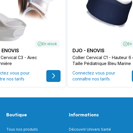
En stock
En
- ENOVIS
DJO - ENOVIS
r Cervical C3 - Avec
Collier Cervical C1 - Hauteur 6
nnière
Taille Pédiatrique Bleu Marine
ctez vous pour
Connectez vous pour
tre nos tarifs
connaître nos tarifs
Boutique
Informations
Tous nos produits
Découvrir Univers Santé