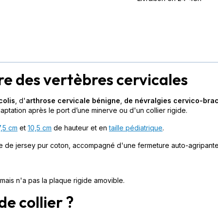
re des vertèbres cervicales
colis
, d'
arthrose cervicale
bénigne
,
de névralgies cervico-brac
tation après le port d’une minerve ou d'un collier rigide.
7,5 cm
et
10,5 cm
de hauteur et en
taille pédiatrique
.
sse de jersey pur coton, accompagné d'une fermeture auto-agripante
 mais n'a pas la plaque rigide amovible.
e collier ?