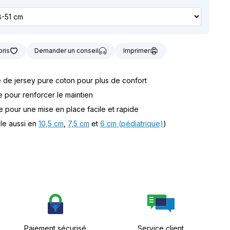
t notre matériel de
vice à la location
oris
Demander un conseil
Imprimer
e de jersey pure coton pour plus de confort
e pour renforcer le maintien
 pour une mise en place facile et rapide
ble aussi en
10,5 cm
,
7,5 cm
et
6 cm (pédiatrique)
)
Paiement sécurisé
Service client