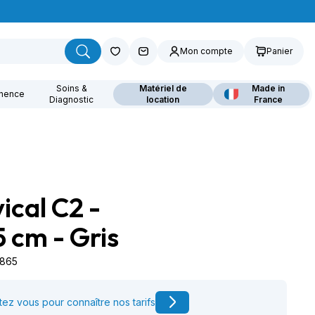
Mon compte
Panier
Soins &
Matériel de
Made in
inence
Diagnostic
location
France
ical C2 -
ouvrez nos fauteuils
lants
 cm - Gris
5865
ez vous pour connaître nos tarifs