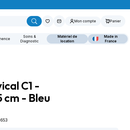
Mon compte
Panier
Soins &
Matériel de
Made in
inence
Diagnostic
location
France
ical C1 -
ouvrez nos fauteuils
lants
 cm - Bleu
5653