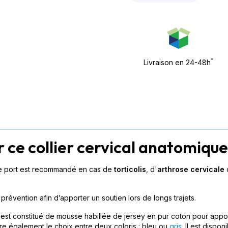
*
Livraison en 24-48h
 ce collier cervical anatomique 
t le port est recommandé en cas de
torticolis
, d'
arthrose cervicale
o
révention afin d’apporter un soutien lors de longs trajets.
l est constitué de mousse habillée de jersey en pur coton pour app
re également le choix entre deux coloris : bleu ou
gris
. Il est dispon