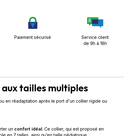
Paiement sécurisé
Service client
de 9h à 18h
aux tailles multiples
u en réadaptation après le port d'un collier rigide ou
orter un
confort idéal
. Ce collier, qui est proposé en
ible en 7 tailles, ainsi qu’en taille pédiatrique.