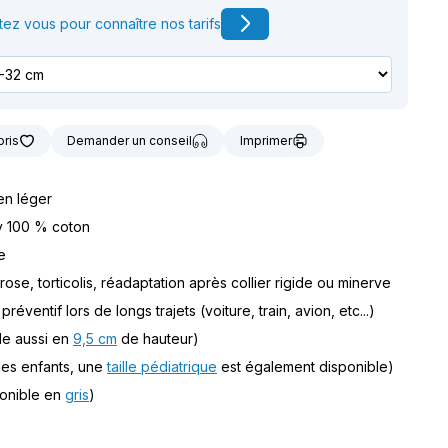
t notre matériel de
ez vous pour connaître nos tarifs
vice à la location
oris
Demander un conseil
Imprimer
ien léger
y 100 % coton
e
rose, torticolis, réadaptation après collier rigide ou minerve
 préventif lors de longs trajets (voiture, train, avion, etc...)
ble aussi en
9,5 cm
de hauteur)
 les enfants, une
taille pédiatrique
est également disponible)
ponible en
gris
)