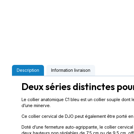
Description
Information livraison
Deux séries distinctes pour
Le collier anatomique C1 bleu est un collier souple don
d’une minerve.
Ce collier cervical de DJO peut également être porté en p
Doté d’une fermeture auto-agrippante, le collier cervica
deux hauteurs non réglables de 7,5 cm ou de 9,5 cm, off