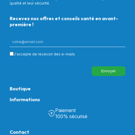
qualité et leur sécurité.
Recevez nos offres et conseils santé en avant-
première !
J'accepte de recevoir des e-mails
Envoyer
Boutique
Informations
Tous nos produits
Chambre & Salon
Paiement
Découvrir Univers Santé
Bain & Toilettes
100% sécurisé
Nos actualités
Confort & Bien-être
Contactez-nous
Assistance respiratoire
Contact
Notre catalogue
Puériculture