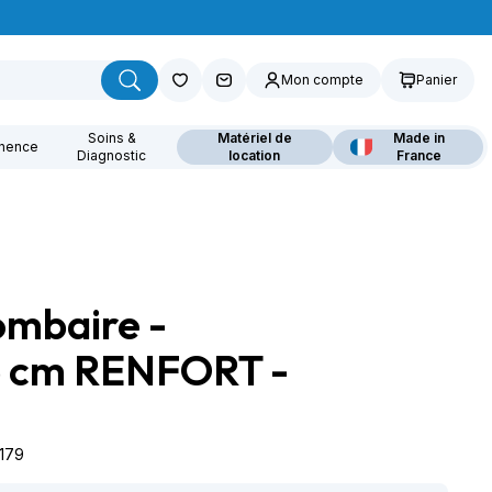
Mon compte
Panier
Soins &
Matériel de
Made in
inence
Diagnostic
location
France
ombaire -
ouvrez nos fauteuils
lants
6 cm RENFORT -
8179