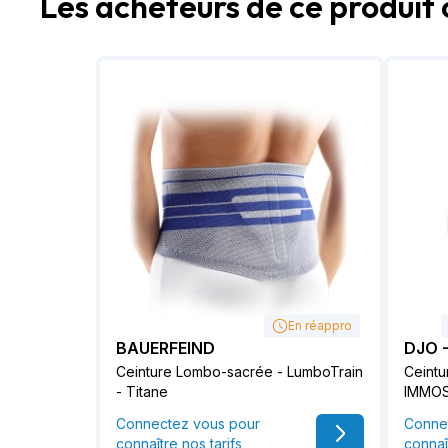
Les acheteurs de ce produit 
En réappro
BAUERFEIND
DJO 
Ceinture Lombo-sacrée - LumboTrain
Ceintu
- Titane
IMMO
Connectez vous pour
Conne
connaître nos tarifs
connaî