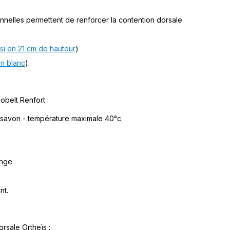
onnelles permettent de renforcer la contention dorsale
.
si en 21 cm de hauteur
)
en blanc
).
obelt Renfort :
u savon - température maximale 40°c
inge
nt.
rsale Ortheïs :