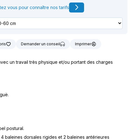
t notre matériel de
ez vous pour connaître nos tarifs
vice à la location
oris
Demander un conseil
Imprimer
ec un travail très physique et/ou portant des charges
iguë.
el postural.
4 baleines dorsales rigides et 2 baleines antérieures