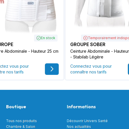
En stock
Temporairement indispo
UROPE
GROUPE SOBER
re Abdominale - Hauteur 25 cm
Ceinture Abdominale - Hauteu
- Stabilab Légère
ctez vous pour
Connectez vous pour
tre nos tarifs
connaître nos tarifs
Boutique
Informations
Tous nos produits
Découvrir Univers Santé
Chambre & Salon
Nos actualités