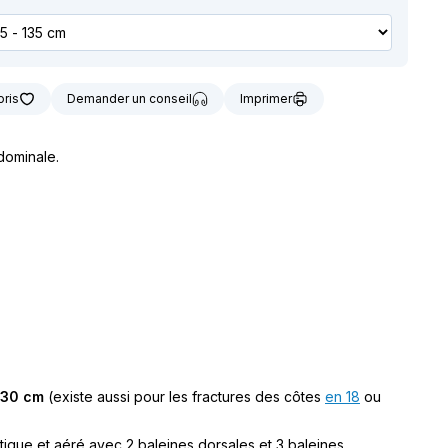
t notre matériel de
vice à la location
oris
Demander un conseil
Imprimer
dominale.
: 30 cm
(existe aussi pour les fractures des côtes
en 18
ou
tique et aéré avec 2 baleines dorsales et 3 baleines