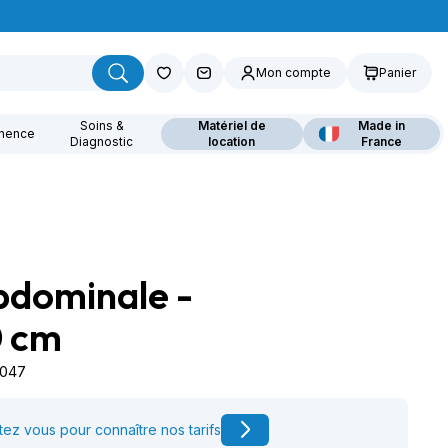
Mon compte
Panier
Soins &
Matériel de
Made in
inence
Diagnostic
location
France
bdominale -
ouvrez nos fauteuils
lants
0 cm
4047
ez vous pour connaître nos tarifs