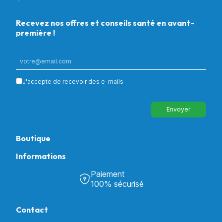
Recevez nos offres et conseils santé en avant-
première !
J'accepte de recevoir des e-mails
Envoyer
Boutique
Informations
Tous nos produits
Chambre & Salon
Paiement
Découvrir Univers Santé
Bain & Toilettes
100% sécurisé
Nos actualités
Confort & Bien-être
Contactez-nous
Assistance respiratoire
Contact
Notre catalogue
Puériculture
Nos marques