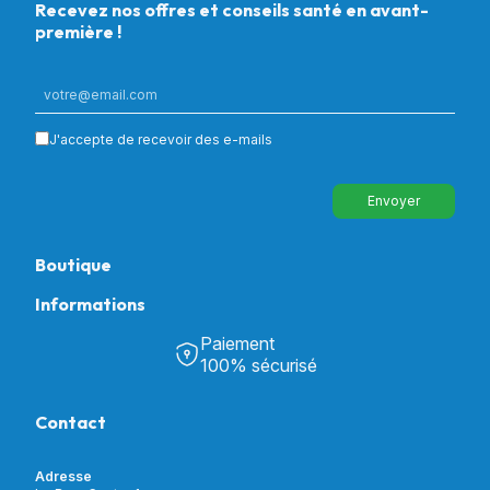
Recevez nos offres et conseils santé en avant-
première !
J'accepte de recevoir des e-mails
Envoyer
Boutique
Informations
Tous nos produits
Chambre & Salon
Paiement
Découvrir Univers Santé
Bain & Toilettes
100% sécurisé
Nos actualités
Confort & Bien-être
Contactez-nous
Assistance respiratoire
Contact
Notre catalogue
Puériculture
Nos marques
Orthopédie
Incontinence
Adresse
Mon compte