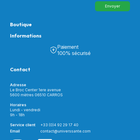
Envoyer
Boutique
Informations
Tous nos produits
Chambre & Salon
Paiement
Découvrir Univers Santé
Bain & Toilettes
100% sécurisé
Nos actualités
Confort & Bien-être
Contactez-nous
Assistance respiratoire
Contact
Notre catalogue
Puériculture
Nos marques
Orthopédie
Incontinence
Adresse
Mon compte
Soins & Diagnostic
Le Broc Center 1ere avenue
Livraison et paiement
5600 mètres 06510 CARROS
Aide à la mobilité
Service client
Horaires
Matériel de location
Lundi - vendredi
Nouveautés
9h - 18h
Meilleures ventes
Promotions
Service client
+33 (0)4 92 29 17 40
Prix barrés
Email
contact@universsante.com
Prix dégressifs